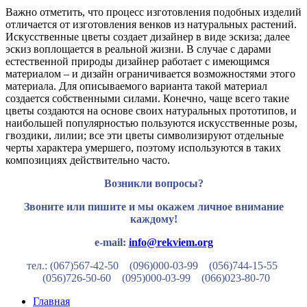
Важно отметить, что процесс изготовления подобных изделий
отличается от изготовления венков из натуральных растений.
Искусственные цветы создает дизайнер в виде эскиза; далее
эскиз воплощается в реальной жизни. В случае с дарами
естественной природы дизайнер работает с имеющимся
материалом – и дизайн ограничивается возможностями этого
материала. Для описываемого варианта такой материал
создается собственными силами. Конечно, чаще всего такие
цветы создаются на основе своих натуральных прототипов, и
наибольшей популярностью пользуются искусственные розы,
гвоздики, лилии; все эти цветы символизируют отдельные
черты характера умершего, поэтому используются в таких
композициях действительно часто.
Возникли вопросы?
Звоните или пишите и мы окажем личное внимание
каждому!
e-mail:
info@rekviem.org
тел.: (067)567-42-50 (096)000-03-99
(056)744-15-55
(056)726-50-60
(095)000-03-99
(066)023-80-70
Главная