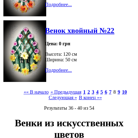
Подробнее...
Венок хвойный №22
Цена:
0 грн
Высота: 120 см
Ширина: 50 см
Подробнее...
«« В начало
« Предыдущая
1
2
3
4
5
6
7
8
9
10
Следующая »
В конец »»
Результаты 36 - 40 из 54
Венки из искусственных
цветов