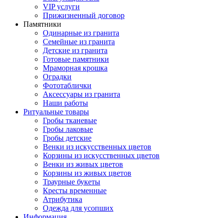
VIP услуги
Прижизненный договор
Памятники
Одинарные из гранита
Семейные из гранита
Детские из гранита
Готовые памятники
Мраморная крошка
Оградки
Фототаблички
Аксессуары из гранита
Наши работы
Ритуальные товары
Гробы тканевые
Гробы лаковые
Гробы детские
Венки из искусственных цветов
Корзины из искусственных цветов
Венки из живых цветов
Корзины из живых цветов
Траурные букеты
Кресты временные
Атрибутика
Одежда для усопших
Информация