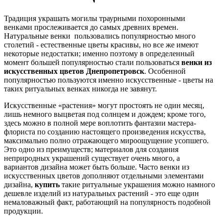
Традиция украшать могилы траурными похоронными
венками прослеживается до самых древних времен.
Натуральные венки пользовались популярностью много
столетий - естественные цветы красивы, но все же имеют
некоторые недостатки; именно поэтому в определенный
момент большей популярностью стали пользоваться
венки из
искусственных цветов Днепропетровск
. Особенной
популярностью пользуются именно искусственные - цветы на
таких ритуальных венках никогда не завянут.
Искусственные «растения» могут простоять не один месяц,
лишь немного выцветая под солнцем и дождем; кроме того,
здесь можно в полной мере воплотить фантазии мастера-
флориста по созданию настоящего произведения искусства,
максимально полно отражающего мироощущение усопшего.
Это одно из преимуществ; материалов для создания
неприродных украшений существует очень много, а
вариантов дизайна может быть больше. Часто венки из
искусственных цветов дополняют отдельными элементами
дизайна,
купить
такие ритуальные украшения можно намного
дешевле изделий из натуральных растений - это еще один
немаловажный факт, работающий на популярность подобной
продукции.