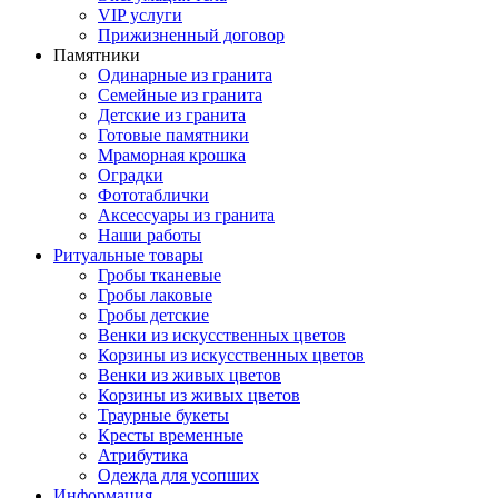
VIP услуги
Прижизненный договор
Памятники
Одинарные из гранита
Семейные из гранита
Детские из гранита
Готовые памятники
Мраморная крошка
Оградки
Фототаблички
Аксессуары из гранита
Наши работы
Ритуальные товары
Гробы тканевые
Гробы лаковые
Гробы детские
Венки из искусственных цветов
Корзины из искусственных цветов
Венки из живых цветов
Корзины из живых цветов
Траурные букеты
Кресты временные
Атрибутика
Одежда для усопших
Информация