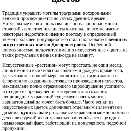
Традиция украшать могилы траурными похоронными
венками прослеживается до самых древних времен.
Натуральные венки пользовались популярностью много
столетий - естественные цветы красивы, но все же имеют
некоторые недостатки; именно поэтому в определенный
момент большей популярностью стали пользоваться
венки из
искусственных цветов Днепропетровск
. Особенной
популярностью пользуются именно искусственные - цветы на
таких ритуальных венках никогда не завянут.
Искусственные «растения» могут простоять не один месяц,
лишь немного выцветая под солнцем и дождем; кроме того,
здесь можно в полной мере воплотить фантазии мастера-
флориста по созданию настоящего произведения искусства,
максимально полно отражающего мироощущение усопшего.
Это одно из преимуществ; материалов для создания
неприродных украшений существует очень много, а
вариантов дизайна может быть больше. Часто венки из
искусственных цветов дополняют отдельными элементами
дизайна,
купить
такие ритуальные украшения можно намного
дешевле изделий из натуральных растений - это еще один
немаловажный факт, работающий на популярность подобной
продукции.