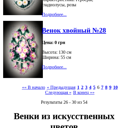
гладиолусы, розы
Подробнее...
Венок хвойный №28
Цена:
0 грн
Высота: 130 см
Ширина: 55 см
Подробнее...
«« В начало
« Предыдущая
1
2
3
4
5
6
7
8
9
10
Следующая »
В конец »»
Результаты 26 - 30 из 54
Венки из искусственных
цветов