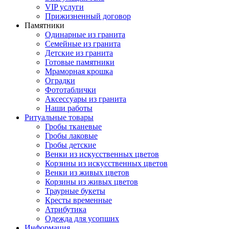
VIP услуги
Прижизненный договор
Памятники
Одинарные из гранита
Семейные из гранита
Детские из гранита
Готовые памятники
Мраморная крошка
Оградки
Фототаблички
Аксессуары из гранита
Наши работы
Ритуальные товары
Гробы тканевые
Гробы лаковые
Гробы детские
Венки из искусственных цветов
Корзины из искусственных цветов
Венки из живых цветов
Корзины из живых цветов
Траурные букеты
Кресты временные
Атрибутика
Одежда для усопших
Информация