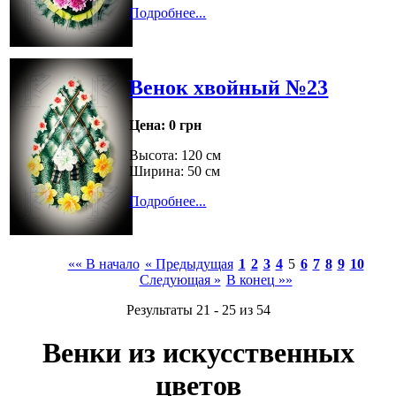
Подробнее...
Венок хвойный №23
Цена:
0 грн
Высота: 120 см
Ширина: 50 см
Подробнее...
«« В начало
« Предыдущая
1
2
3
4
5
6
7
8
9
10
Следующая »
В конец »»
Результаты 21 - 25 из 54
Венки из искусственных
цветов