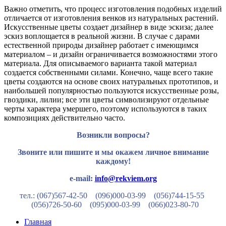
Важно отметить, что процесс изготовления подобных изделий
отличается от изготовления венков из натуральных растений.
Искусственные цветы создает дизайнер в виде эскиза; далее
эскиз воплощается в реальной жизни. В случае с дарами
естественной природы дизайнер работает с имеющимся
материалом – и дизайн ограничивается возможностями этого
материала. Для описываемого варианта такой материал
создается собственными силами. Конечно, чаще всего такие
цветы создаются на основе своих натуральных прототипов, и
наибольшей популярностью пользуются искусственные розы,
гвоздики, лилии; все эти цветы символизируют отдельные
черты характера умершего, поэтому используются в таких
композициях действительно часто.
Возникли вопросы?
Звоните или пишите и мы окажем личное внимание
каждому!
e-mail:
info@rekviem.org
тел.: (067)567-42-50 (096)000-03-99
(056)744-15-55
(056)726-50-60
(095)000-03-99
(066)023-80-70
Главная