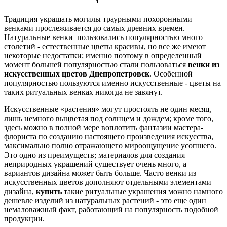
Традиция украшать могилы траурными похоронными
венками прослеживается до самых древних времен.
Натуральные венки пользовались популярностью много
столетий - естественные цветы красивы, но все же имеют
некоторые недостатки; именно поэтому в определенный
момент большей популярностью стали пользоваться
венки из
искусственных цветов Днепропетровск
. Особенной
популярностью пользуются именно искусственные - цветы на
таких ритуальных венках никогда не завянут.
Искусственные «растения» могут простоять не один месяц,
лишь немного выцветая под солнцем и дождем; кроме того,
здесь можно в полной мере воплотить фантазии мастера-
флориста по созданию настоящего произведения искусства,
максимально полно отражающего мироощущение усопшего.
Это одно из преимуществ; материалов для создания
неприродных украшений существует очень много, а
вариантов дизайна может быть больше. Часто венки из
искусственных цветов дополняют отдельными элементами
дизайна,
купить
такие ритуальные украшения можно намного
дешевле изделий из натуральных растений - это еще один
немаловажный факт, работающий на популярность подобной
продукции.