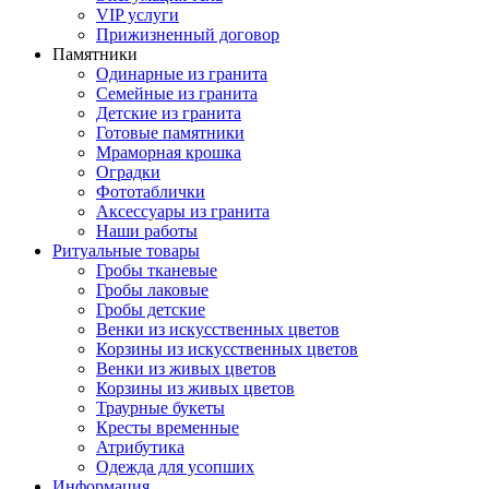
VIP услуги
Прижизненный договор
Памятники
Одинарные из гранита
Семейные из гранита
Детские из гранита
Готовые памятники
Мраморная крошка
Оградки
Фототаблички
Аксессуары из гранита
Наши работы
Ритуальные товары
Гробы тканевые
Гробы лаковые
Гробы детские
Венки из искусственных цветов
Корзины из искусственных цветов
Венки из живых цветов
Корзины из живых цветов
Траурные букеты
Кресты временные
Атрибутика
Одежда для усопших
Информация