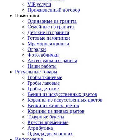
VIP услуги
Прижизненный договор
Памятники
Одинарные из гранита
Семейные из гранита
Детские из гранита
Готовые памятники
Мраморная крошка
Оградки
Фототаблички
Аксессуары из гранита
Наши работы
Ритуальные товары
Гробы тканевые
Гробы лаковые
Гробы детские
Венки из искусственных цветов
Корзины из искусственных цветов
Венки из живых цветов
Корзины из живых цветов
Траурные букеты
Кресты временные
Атрибутика
Одежда для усопших
Информация