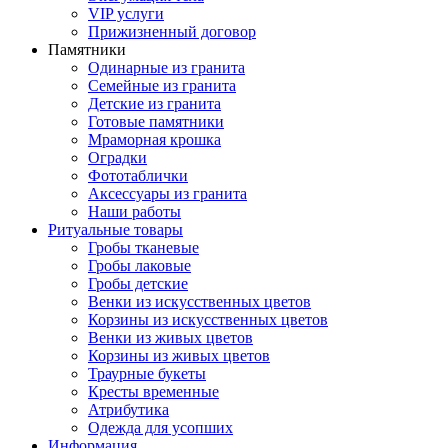
VIP услуги
Прижизненный договор
Памятники
Одинарные из гранита
Семейные из гранита
Детские из гранита
Готовые памятники
Мраморная крошка
Оградки
Фототаблички
Аксессуары из гранита
Наши работы
Ритуальные товары
Гробы тканевые
Гробы лаковые
Гробы детские
Венки из искусственных цветов
Корзины из искусственных цветов
Венки из живых цветов
Корзины из живых цветов
Траурные букеты
Кресты временные
Атрибутика
Одежда для усопших
Информация