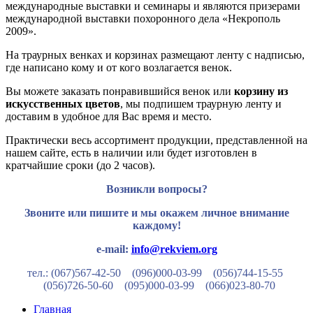
международные выставки и семинары и являются призерами
международной выставки похоронного дела «Некрополь
2009».
На траурных венках и корзинах размещают ленту с надписью,
где написано кому и от кого возлагается венок.
Вы можете заказать понравившийся венок или
корзину из
искусственных цветов
, мы подпишем траурную ленту и
доставим в удобное для Вас время и место.
Практически весь ассортимент продукции, представленной на
нашем сайте, есть в наличии или будет изготовлен в
кратчайшие сроки (до 2 часов).
Возникли вопросы?
Звоните или пишите и мы окажем личное внимание
каждому!
e-mail:
info@rekviem.org
тел.: (067)567-42-50 (096)000-03-99
(056)744-15-55
(056)726-50-60
(095)000-03-99
(066)023-80-70
Главная