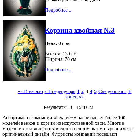
Подробнее...
Корзина хвойная №3
Цена:
0 грн
Высота: 130 см
Ширина: 70 см
Подробнее...
«« В начало
« Предыдущая
1
2
3
4
5
Следующая »
В
конец »»
Результаты 11 - 15 из 22
Ассортимент компании «Реквием» насчитывает более 100
моделей венков и корзин из искусственной хвои. Многие
модели изготавливаются в единственном экземпляре и имеют
оригинальный дизайн. Флористы компании посещают