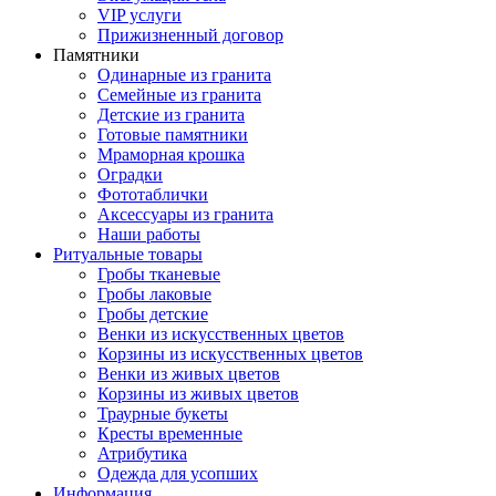
VIP услуги
Прижизненный договор
Памятники
Одинарные из гранита
Семейные из гранита
Детские из гранита
Готовые памятники
Мраморная крошка
Оградки
Фототаблички
Аксессуары из гранита
Наши работы
Ритуальные товары
Гробы тканевые
Гробы лаковые
Гробы детские
Венки из искусственных цветов
Корзины из искусственных цветов
Венки из живых цветов
Корзины из живых цветов
Траурные букеты
Кресты временные
Атрибутика
Одежда для усопших
Информация