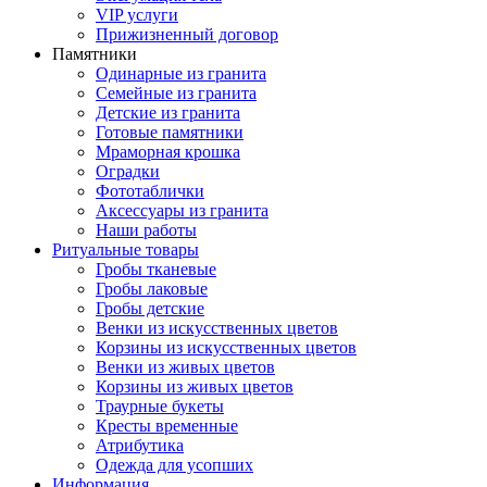
VIP услуги
Прижизненный договор
Памятники
Одинарные из гранита
Семейные из гранита
Детские из гранита
Готовые памятники
Мраморная крошка
Оградки
Фототаблички
Аксессуары из гранита
Наши работы
Ритуальные товары
Гробы тканевые
Гробы лаковые
Гробы детские
Венки из искусственных цветов
Корзины из искусственных цветов
Венки из живых цветов
Корзины из живых цветов
Траурные букеты
Кресты временные
Атрибутика
Одежда для усопших
Информация