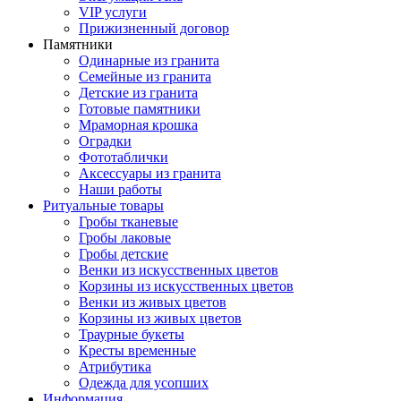
VIP услуги
Прижизненный договор
Памятники
Одинарные из гранита
Семейные из гранита
Детские из гранита
Готовые памятники
Мраморная крошка
Оградки
Фототаблички
Аксессуары из гранита
Наши работы
Ритуальные товары
Гробы тканевые
Гробы лаковые
Гробы детские
Венки из искусственных цветов
Корзины из искусственных цветов
Венки из живых цветов
Корзины из живых цветов
Траурные букеты
Кресты временные
Атрибутика
Одежда для усопших
Информация