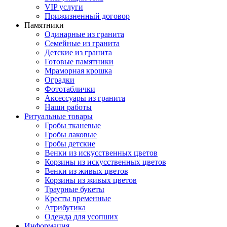
VIP услуги
Прижизненный договор
Памятники
Одинарные из гранита
Семейные из гранита
Детские из гранита
Готовые памятники
Мраморная крошка
Оградки
Фототаблички
Аксессуары из гранита
Наши работы
Ритуальные товары
Гробы тканевые
Гробы лаковые
Гробы детские
Венки из искусственных цветов
Корзины из искусственных цветов
Венки из живых цветов
Корзины из живых цветов
Траурные букеты
Кресты временные
Атрибутика
Одежда для усопших
Информация