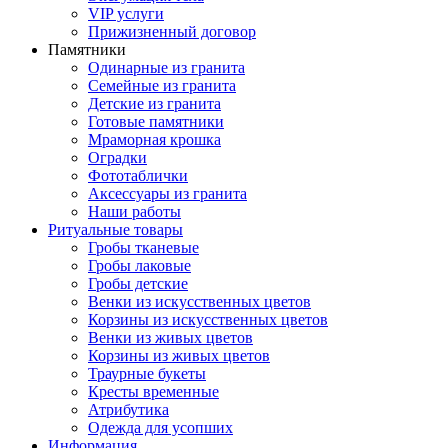
VIP услуги
Прижизненный договор
Памятники
Одинарные из гранита
Семейные из гранита
Детские из гранита
Готовые памятники
Мраморная крошка
Оградки
Фототаблички
Аксессуары из гранита
Наши работы
Ритуальные товары
Гробы тканевые
Гробы лаковые
Гробы детские
Венки из искусственных цветов
Корзины из искусственных цветов
Венки из живых цветов
Корзины из живых цветов
Траурные букеты
Кресты временные
Атрибутика
Одежда для усопших
Информация