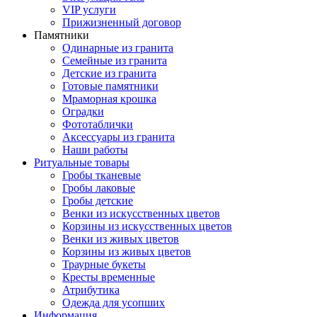
VIP услуги
Прижизненный договор
Памятники
Одинарные из гранита
Семейные из гранита
Детские из гранита
Готовые памятники
Мраморная крошка
Оградки
Фототаблички
Аксессуары из гранита
Наши работы
Ритуальные товары
Гробы тканевые
Гробы лаковые
Гробы детские
Венки из искусственных цветов
Корзины из искусственных цветов
Венки из живых цветов
Корзины из живых цветов
Траурные букеты
Кресты временные
Атрибутика
Одежда для усопших
Информация