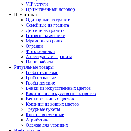
VIP услуги
Прижизненный договор
Памятники
Одинарные из гранита
Семейные из гранита
Детские из гранита
Готовые памятники
Мраморная крошка
Оградки
Фототаблички
Аксессуары из гранита
Наши работы
Ритуальные товары
Гробы тканевые
Гробы лаковые
Гробы детские
Венки из искусственных цветов
Корзины из искусственных цветов
Венки из живых цветов
Корзины из живых цветов
Траурные букеты
Кресты временные
Атрибутика
Одежда для усопших
Информация