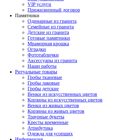
VIP услуги
Прижизненный договор
Памятники
Одинарные из гранита
Семейные из гранита
Детские из гранита
Готовые памятники
Мраморная крошка
Оградки
Фототаблички
Аксессуары из гранита
Наши работы
Ритуальные товары
Гробы тканевые
Гробы лаковые
Гробы детские
Венки из искусственных цветов
Корзины из искусственных цветов
Венки из живых цветов
Корзины из живых цветов
Траурные букеты
Кресты временные
Атрибутика
Одежда для усопших
Информация