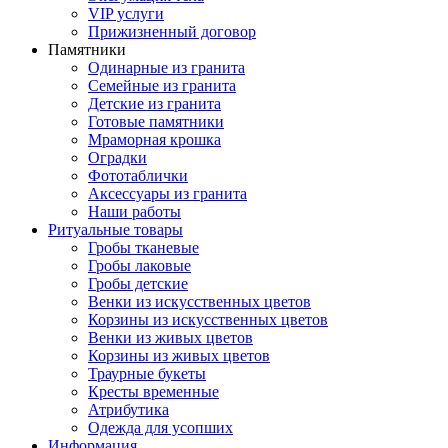
VIP услуги
Прижизненный договор
Памятники
Одинарные из гранита
Семейные из гранита
Детские из гранита
Готовые памятники
Мраморная крошка
Оградки
Фототаблички
Аксессуары из гранита
Наши работы
Ритуальные товары
Гробы тканевые
Гробы лаковые
Гробы детские
Венки из искусственных цветов
Корзины из искусственных цветов
Венки из живых цветов
Корзины из живых цветов
Траурные букеты
Кресты временные
Атрибутика
Одежда для усопших
Информация