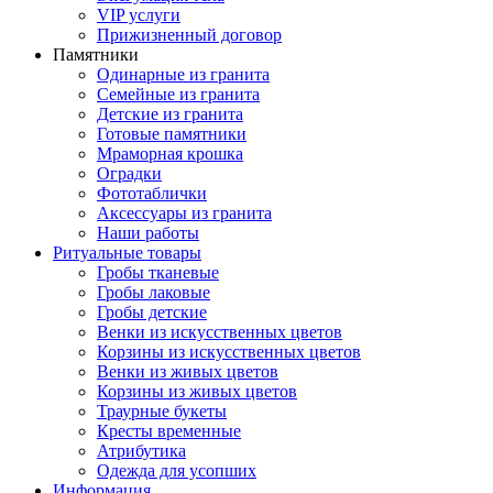
VIP услуги
Прижизненный договор
Памятники
Одинарные из гранита
Семейные из гранита
Детские из гранита
Готовые памятники
Мраморная крошка
Оградки
Фототаблички
Аксессуары из гранита
Наши работы
Ритуальные товары
Гробы тканевые
Гробы лаковые
Гробы детские
Венки из искусственных цветов
Корзины из искусственных цветов
Венки из живых цветов
Корзины из живых цветов
Траурные букеты
Кресты временные
Атрибутика
Одежда для усопших
Информация