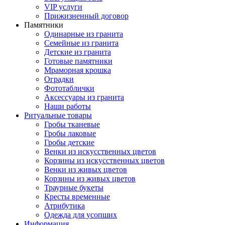
VIP услуги
Прижизненный договор
Памятники
Одинарные из гранита
Семейные из гранита
Детские из гранита
Готовые памятники
Мраморная крошка
Оградки
Фототаблички
Аксессуары из гранита
Наши работы
Ритуальные товары
Гробы тканевые
Гробы лаковые
Гробы детские
Венки из искусственных цветов
Корзины из искусственных цветов
Венки из живых цветов
Корзины из живых цветов
Траурные букеты
Кресты временные
Атрибутика
Одежда для усопших
Информация