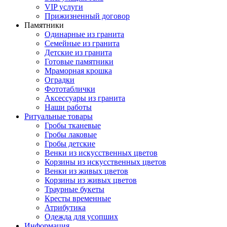
VIP услуги
Прижизненный договор
Памятники
Одинарные из гранита
Семейные из гранита
Детские из гранита
Готовые памятники
Мраморная крошка
Оградки
Фототаблички
Аксессуары из гранита
Наши работы
Ритуальные товары
Гробы тканевые
Гробы лаковые
Гробы детские
Венки из искусственных цветов
Корзины из искусственных цветов
Венки из живых цветов
Корзины из живых цветов
Траурные букеты
Кресты временные
Атрибутика
Одежда для усопших
Информация