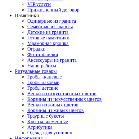
VIP услуги
Прижизненный договор
Памятники
Одинарные из гранита
Семейные из гранита
Детские из гранита
Готовые памятники
Мраморная крошка
Оградки
Фототаблички
Аксессуары из гранита
Наши работы
Ритуальные товары
Гробы тканевые
Гробы лаковые
Гробы детские
Венки из искусственных цветов
Корзины из искусственных цветов
Венки из живых цветов
Корзины из живых цветов
Траурные букеты
Кресты временные
Атрибутика
Одежда для усопших
Информация