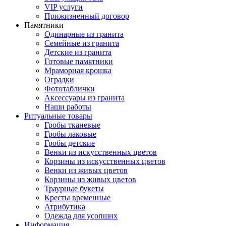
VIP услуги
Прижизненный договор
Памятники
Одинарные из гранита
Семейные из гранита
Детские из гранита
Готовые памятники
Мраморная крошка
Оградки
Фототаблички
Аксессуары из гранита
Наши работы
Ритуальные товары
Гробы тканевые
Гробы лаковые
Гробы детские
Венки из искусственных цветов
Корзины из искусственных цветов
Венки из живых цветов
Корзины из живых цветов
Траурные букеты
Кресты временные
Атрибутика
Одежда для усопших
Информация