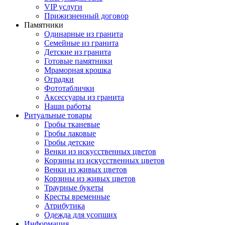
VIP услуги
Прижизненный договор
Памятники
Одинарные из гранита
Семейные из гранита
Детские из гранита
Готовые памятники
Мраморная крошка
Оградки
Фототаблички
Аксессуары из гранита
Наши работы
Ритуальные товары
Гробы тканевые
Гробы лаковые
Гробы детские
Венки из искусственных цветов
Корзины из искусственных цветов
Венки из живых цветов
Корзины из живых цветов
Траурные букеты
Кресты временные
Атрибутика
Одежда для усопших
Информация