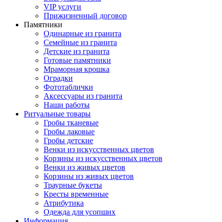
VIP услуги
Прижизненный договор
Памятники
Одинарные из гранита
Семейные из гранита
Детские из гранита
Готовые памятники
Мраморная крошка
Оградки
Фототаблички
Аксессуары из гранита
Наши работы
Ритуальные товары
Гробы тканевые
Гробы лаковые
Гробы детские
Венки из искусственных цветов
Корзины из искусственных цветов
Венки из живых цветов
Корзины из живых цветов
Траурные букеты
Кресты временные
Атрибутика
Одежда для усопших
Информация