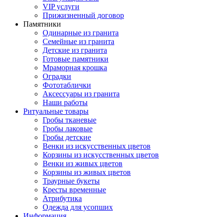
VIP услуги
Прижизненный договор
Памятники
Одинарные из гранита
Семейные из гранита
Детские из гранита
Готовые памятники
Мраморная крошка
Оградки
Фототаблички
Аксессуары из гранита
Наши работы
Ритуальные товары
Гробы тканевые
Гробы лаковые
Гробы детские
Венки из искусственных цветов
Корзины из искусственных цветов
Венки из живых цветов
Корзины из живых цветов
Траурные букеты
Кресты временные
Атрибутика
Одежда для усопших
Информация