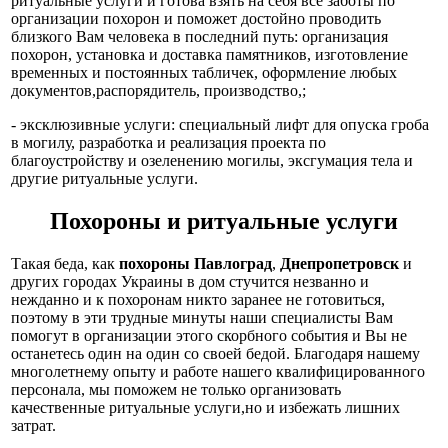
ритуальные услуги и готова взять на себя все заботы по
организации похорон и поможет достойно проводить
близкого Вам человека в последний путь: организация
похорон, установка и доставка памятников, изготовление
временных и постоянных табличек, оформление любых
документов,распорядитель, производство,;
- эксклюзивные услуги: специальный лифт для опуска гроба
в могилу, разработка и реализация проекта по
благоустройству и озеленению могилы, эксгумация тела и
другие ритуальные услуги.
Похороны и ритуальные услуги
Такая беда, как
похороны Павлоград
,
Днепропетровск
и
других городах Украины в дом стучится незванно и
нежданно и к похоронам никто заранее не готовиться,
поэтому в эти трудные минуты наши специалисты Вам
помогут в организации этого скорбного события и Вы не
останетесь один на один со своей бедой. Благодаря нашему
многолетнему опыту и работе нашего квалифицированного
персонала, мы поможем не только организовать
качественные ритуальные услуги,но и избежать лишних
затрат.