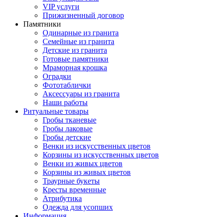
VIP услуги
Прижизненный договор
Памятники
Одинарные из гранита
Семейные из гранита
Детские из гранита
Готовые памятники
Мраморная крошка
Оградки
Фототаблички
Аксессуары из гранита
Наши работы
Ритуальные товары
Гробы тканевые
Гробы лаковые
Гробы детские
Венки из искусственных цветов
Корзины из искусственных цветов
Венки из живых цветов
Корзины из живых цветов
Траурные букеты
Кресты временные
Атрибутика
Одежда для усопших
Информация