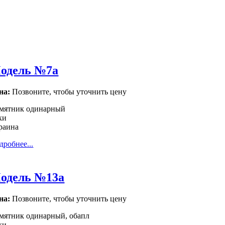
одель №7а
на:
Позвоните, чтобы уточнить цену
мятник одинарный
ки
раина
дробнее...
одель №13а
на:
Позвоните, чтобы уточнить цену
мятник одинарный, обапл
ки