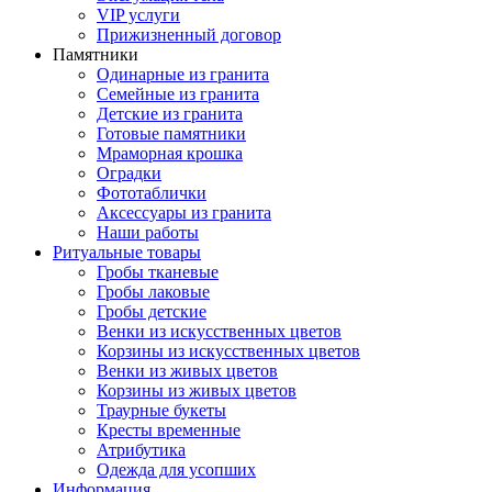
VIP услуги
Прижизненный договор
Памятники
Одинарные из гранита
Семейные из гранита
Детские из гранита
Готовые памятники
Мраморная крошка
Оградки
Фототаблички
Аксессуары из гранита
Наши работы
Ритуальные товары
Гробы тканевые
Гробы лаковые
Гробы детские
Венки из искусственных цветов
Корзины из искусственных цветов
Венки из живых цветов
Корзины из живых цветов
Траурные букеты
Кресты временные
Атрибутика
Одежда для усопших
Информация