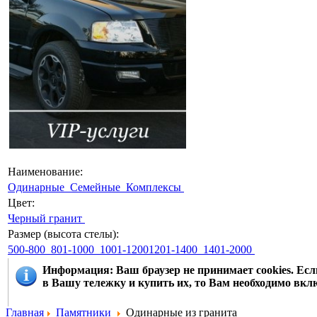
Наименование:
Одинарные
Семейные
Комплексы
Цвет:
Черный гранит
Размер (высота стелы):
500-800
801-1000
1001-12001201-1400
1401-2000
Информация
: Ваш браузер не принимает cookies. Е
в Вашу тележку и купить их, то Вам необходимо вклю
Главная
Памятники
Одинарные из гранита