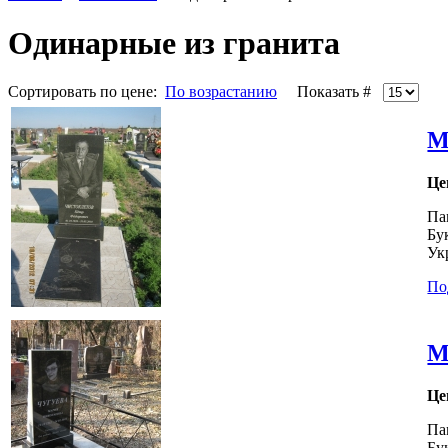
Одинарные из гранита
Сортировать по цене:
По возрастанию
Показать #
М
Це
Па
Бу
Ук
По
М
Це
Па
Бу