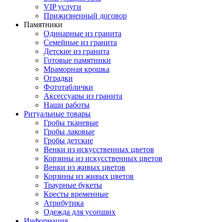
VIP услуги
Прижизненный договор
Памятники
Одинарные из гранита
Семейные из гранита
Детские из гранита
Готовые памятники
Мраморная крошка
Оградки
Фототаблички
Аксессуары из гранита
Наши работы
Ритуальные товары
Гробы тканевые
Гробы лаковые
Гробы детские
Венки из искусственных цветов
Корзины из искусственных цветов
Венки из живых цветов
Корзины из живых цветов
Траурные букеты
Кресты временные
Атрибутика
Одежда для усопших
Информация