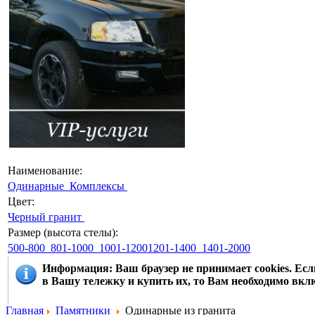
Наименование:
Одинарные
Комплексы
Цвет:
Черный гранит
Размер (высота стелы):
500-800
801-1000
1001-12001201-1400
1401-2000
Информация
: Ваш браузер не принимает cookies. Е
в Вашу тележку и купить их, то Вам необходимо вклю
Главная
Памятники
Одинарные из гранита