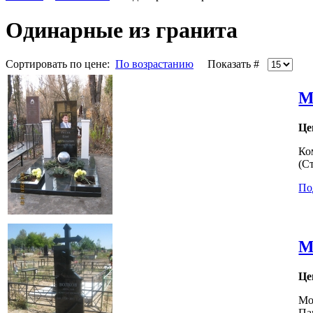
Одинарные из гранита
Сортировать по цене:
По возрастанию
Показать #
М
Це
Ко
(С
По
М
Це
Мо
Па