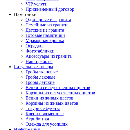
VIP услуги
Прижизненный договор
Памятники
Одинарные из гранита
Семейные из гранита
Детские из гранита
Готовые памятники
Мраморная крошка
Оградки
Фототаблички
Аксессуары из гранита
Наши работы
Ритуальные товары
Гробы тканевые
Гробы лаковые
Гробы детские
Венки из искусственных цветов
Корзины из искусственных цветов
Венки из живых цветов
Корзины из живых цветов
Траурные букеты
Кресты временные
Атрибутика
Одежда для усопших
Информация