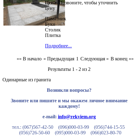
Цена:
Позвоните, чтобы уточнить
цену
Памятник
Буки
Столик
Плитка
Подробнее...
«« В начало
« Предыдущая
1
Следующая »
В конец »»
Результаты 1 - 2 из 2
Одинарные из гранита
Возникли вопросы?
Звоните или пишите и мы окажем личное внимание
каждому!
e-mail:
info@rekviem.org
тел.: (067)567-42-50 (096)000-03-99
(056)744-15-55
(056)726-50-60
(095)000-03-99
(066)023-80-70