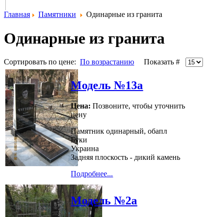
Главная
Памятники
Одинарные из гранита
Одинарные из гранита
Сортировать по цене:
По возрастанию
Показать #
Модель №13а
Цена:
Позвоните, чтобы уточнить
цену
Памятник одинарный, обапл
Буки
Украина
Задняя плоскость - дикий камень
Подробнее...
Модель №2а