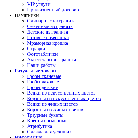
VIP услуги
Прижизненный договор
Памятники
Одинарные из гранита
Семейные из гранита
Детские из гранита
Готовые памятники
Мраморная крошка
Оградки
Фототаблички
Аксессуары из гранита
Наши работы
Ритуальные товары
Гробы тканевые
Гробы лаковые
Гробы детские
Венки из искусственных цветов
Корзины из искусственных цветов
Венки из живых цветов
Корзины из живых цветов
Траурные букеты
Кресты временные
Атрибутика
Одежда для усопших
Информация