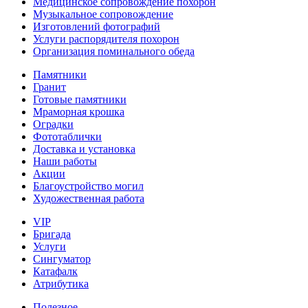
Медицинское сопровождение похорон
Музыкальное сопровождение
Изготовлений фотографий
Услуги распорядителя похорон
Организация поминального обеда
Памятники
Гранит
Готовые памятники
Мраморная крошка
Оградки
Фототаблички
Доставка и установка
Наши работы
Акции
Благоустройство могил
Художественная работа
VIP
Бригада
Услуги
Сингуматор
Катафалк
Атрибутика
Полезное