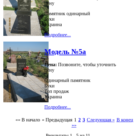
цену
Памятник одинарный
Буки
Украина
Подробнее...
Модель №5а
Цена:
Позвоните, чтобы уточнить
цену
Одинарный памятник
Буки
Топ продаж
Украина
Подробнее...
«« В начало
« Предыдущая
1
2
3
Следующая »
В конец
»»
Результаты 1 - 5 из 11