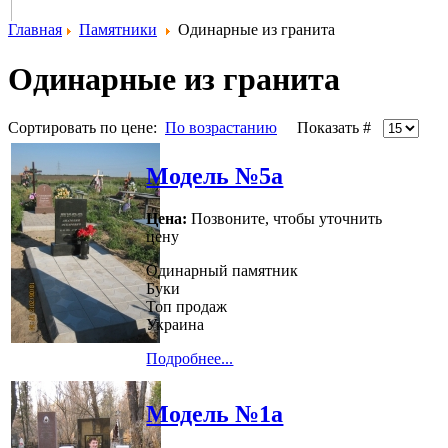
Главная
Памятники
Одинарные из гранита
Одинарные из гранита
Сортировать по цене:
По возрастанию
Показать #
Модель №5а
Цена:
Позвоните, чтобы уточнить
цену
Одинарный памятник
Буки
Топ продаж
Украина
Подробнее...
Модель №1а