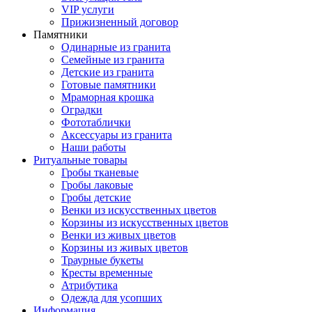
VIP услуги
Прижизненный договор
Памятники
Одинарные из гранита
Семейные из гранита
Детские из гранита
Готовые памятники
Мраморная крошка
Оградки
Фототаблички
Аксессуары из гранита
Наши работы
Ритуальные товары
Гробы тканевые
Гробы лаковые
Гробы детские
Венки из искусственных цветов
Корзины из искусственных цветов
Венки из живых цветов
Корзины из живых цветов
Траурные букеты
Кресты временные
Атрибутика
Одежда для усопших
Информация