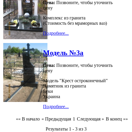
Цена:
Позвоните, чтобы уточнить
цену
Комплекс из гранита
(Стоимость без мраморных ваз)
Подробнее...
Модель №3а
Цена:
Позвоните, чтобы уточнить
цену
Модель "Крест остроконечный"
Памятник из гранита
Буки
Украина
Подробнее...
«« В начало
« Предыдущая
1
Следующая »
В конец »»
Результаты 1 - 3 из 3