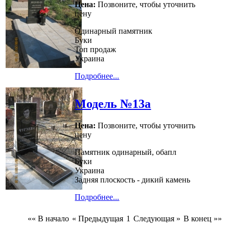
Цена:
Позвоните, чтобы уточнить
цену
Одинарный памятник
Буки
Топ продаж
Украина
Подробнее...
Модель №13а
Цена:
Позвоните, чтобы уточнить
цену
Памятник одинарный, обапл
Буки
Украина
Задняя плоскость - дикий камень
Подробнее...
«« В начало
« Предыдущая
1
Следующая »
В конец »»