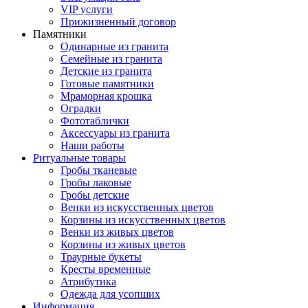
VIP услуги
Прижизненный договор
Памятники
Одинарные из гранита
Семейные из гранита
Детские из гранита
Готовые памятники
Мраморная крошка
Оградки
Фототаблички
Аксессуары из гранита
Наши работы
Ритуальные товары
Гробы тканевые
Гробы лаковые
Гробы детские
Венки из искусственных цветов
Корзины из искусственных цветов
Венки из живых цветов
Корзины из живых цветов
Траурные букеты
Кресты временные
Атрибутика
Одежда для усопших
Информация