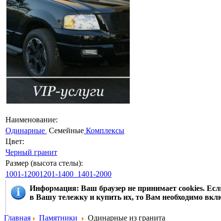
Наименование:
Одинарные
Семейные
Комплексы
Цвет:
Черный гранит
Размер (высота стелы):
1001-12001201-1400
1401-2000
Информация
: Ваш браузер не принимает cookies. Е
в Вашу тележку и купить их, то Вам необходимо вклю
Главная
Памятники
Одинарные из гранита