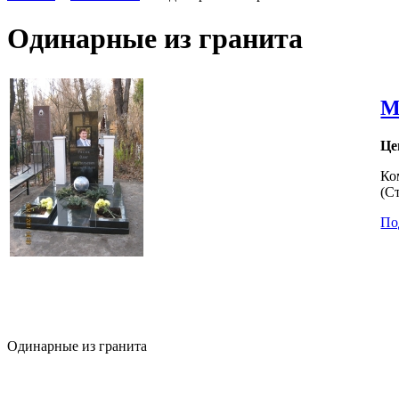
Одинарные из гранита
М
Це
Ко
(С
По
Одинарные из гранита