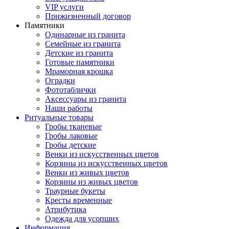
VIP услуги
Прижизненный договор
Памятники
Одинарные из гранита
Семейные из гранита
Детские из гранита
Готовые памятники
Мраморная крошка
Оградки
Фототаблички
Аксессуары из гранита
Наши работы
Ритуальные товары
Гробы тканевые
Гробы лаковые
Гробы детские
Венки из искусственных цветов
Корзины из искусственных цветов
Венки из живых цветов
Корзины из живых цветов
Траурные букеты
Кресты временные
Атрибутика
Одежда для усопших
Информация