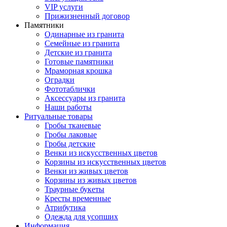
VIP услуги
Прижизненный договор
Памятники
Одинарные из гранита
Семейные из гранита
Детские из гранита
Готовые памятники
Мраморная крошка
Оградки
Фототаблички
Аксессуары из гранита
Наши работы
Ритуальные товары
Гробы тканевые
Гробы лаковые
Гробы детские
Венки из искусственных цветов
Корзины из искусственных цветов
Венки из живых цветов
Корзины из живых цветов
Траурные букеты
Кресты временные
Атрибутика
Одежда для усопших
Информация