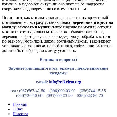
конечно, в подобной ситуации окончательное надгробие
сооружается одновременно со всем остальным.
После того, как могила засыпана, воздвигается временный
могильный холм; сразу устанавливают
деревянный крест на
могилу
,
заказать и купить
такое изделие на могилу сегодня
можно из самых разных материалов – бывают железные,
деревянные (которые, в свою очередь могут обрабатываться
по-разному: морилкой, лаком, рояльным лаком). Такой крест
устанавливается в ногах погребенного, собственно распятие
должно быть обращено к лицу усопшего.
Возникли вопросы?
Звоните или пишите и мы окажем личное внимание
каждому!
e-mail:
info@rekviem.org
тел.: (067)567-42-50 (096)000-03-99
(056)744-15-55
(056)726-50-60
(095)000-03-99
(066)023-80-70
Главная
О нас
Новости