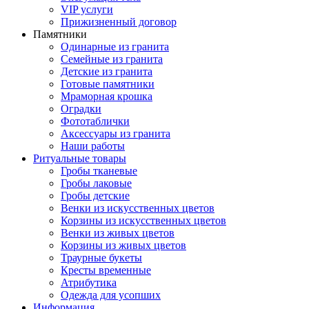
VIP услуги
Прижизненный договор
Памятники
Одинарные из гранита
Семейные из гранита
Детские из гранита
Готовые памятники
Мраморная крошка
Оградки
Фототаблички
Аксессуары из гранита
Наши работы
Ритуальные товары
Гробы тканевые
Гробы лаковые
Гробы детские
Венки из искусственных цветов
Корзины из искусственных цветов
Венки из живых цветов
Корзины из живых цветов
Траурные букеты
Кресты временные
Атрибутика
Одежда для усопших
Информация