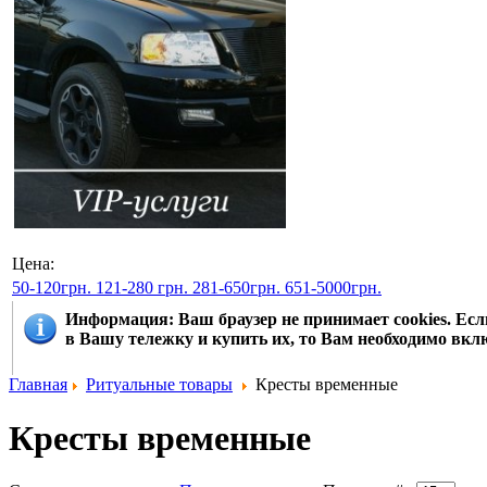
Цена:
50-120грн.
121-280 грн.
281-650грн.
651-5000грн.
Информация
: Ваш браузер не принимает cookies. Е
в Вашу тележку и купить их, то Вам необходимо вклю
Главная
Ритуальные товары
Кресты временные
Кресты временные