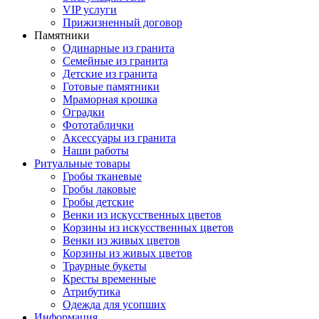
VIP услуги
Прижизненный договор
Памятники
Одинарные из гранита
Семейные из гранита
Детские из гранита
Готовые памятники
Мраморная крошка
Оградки
Фототаблички
Аксессуары из гранита
Наши работы
Ритуальные товары
Гробы тканевые
Гробы лаковые
Гробы детские
Венки из искусственных цветов
Корзины из искусственных цветов
Венки из живых цветов
Корзины из живых цветов
Траурные букеты
Кресты временные
Атрибутика
Одежда для усопших
Информация