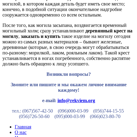
могилой, в котором каждая деталь будет иметь свое место;
конечно, в подобной ситуации окончательное надгробие
сооружается одновременно со всем остальным.
После того, как могила засыпана, воздвигается временный
могильный холм; сразу устанавливают
деревянный крест на
могилу
,
заказать и купить
такое изделие на могилу сегодня
можно из самых разных материалов – бывают железные,
деревянные (которые, в свою очередь могут обрабатываться
по-разному: морилкой, лаком, рояльным лаком). Такой крест
устанавливается в ногах погребенного, собственно распятие
должно быть обращено к лицу усопшего.
Возникли вопросы?
Звоните или пишите и мы окажем личное внимание
каждому!
e-mail:
info@rekviem.org
тел.: (067)567-42-50 (096)000-03-99
(056)744-15-55
(056)726-50-60
(095)000-03-99
(066)023-80-70
Главная
О нас