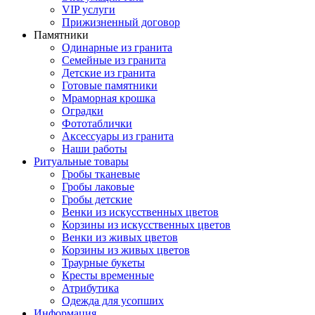
VIP услуги
Прижизненный договор
Памятники
Одинарные из гранита
Семейные из гранита
Детские из гранита
Готовые памятники
Мраморная крошка
Оградки
Фототаблички
Аксессуары из гранита
Наши работы
Ритуальные товары
Гробы тканевые
Гробы лаковые
Гробы детские
Венки из искусственных цветов
Корзины из искусственных цветов
Венки из живых цветов
Корзины из живых цветов
Траурные букеты
Кресты временные
Атрибутика
Одежда для усопших
Информация