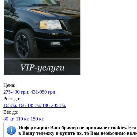
Цена:
275-430 грн.
431-950 грн.
Рост до:
165см.
166-185см.
186-205 см.
Вес до:
80 кг.
110 кг.
150 кг.
Информация
: Ваш браузер не принимает cookies. Е
в Вашу тележку и купить их, то Вам необходимо вклю