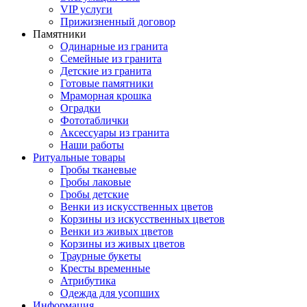
VIP услуги
Прижизненный договор
Памятники
Одинарные из гранита
Семейные из гранита
Детские из гранита
Готовые памятники
Мраморная крошка
Оградки
Фототаблички
Аксессуары из гранита
Наши работы
Ритуальные товары
Гробы тканевые
Гробы лаковые
Гробы детские
Венки из искусственных цветов
Корзины из искусственных цветов
Венки из живых цветов
Корзины из живых цветов
Траурные букеты
Кресты временные
Атрибутика
Одежда для усопших
Информация