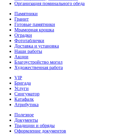
Организация поминального обеда
Памятники
Гранит
Готовые памятники
Мраморная крошка
Оградки
Фототаблички
Доставка и установка
Наши работы
Акции
Благоустройство могил
Художественная работа
VIP
Бригада
Услуги
Сингуматор
Катафалк
Атрибутика
Полезное
Документы
Традиции и обряды
Оформление документов