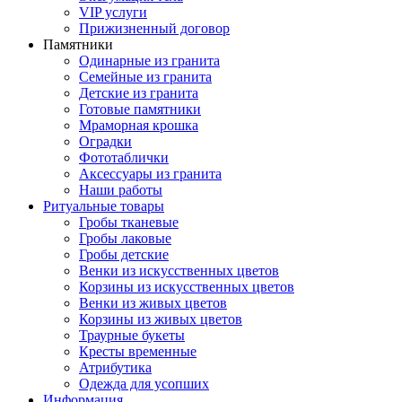
VIP услуги
Прижизненный договор
Памятники
Одинарные из гранита
Семейные из гранита
Детские из гранита
Готовые памятники
Мраморная крошка
Оградки
Фототаблички
Аксессуары из гранита
Наши работы
Ритуальные товары
Гробы тканевые
Гробы лаковые
Гробы детские
Венки из искусственных цветов
Корзины из искусственных цветов
Венки из живых цветов
Корзины из живых цветов
Траурные букеты
Кресты временные
Атрибутика
Одежда для усопших
Информация