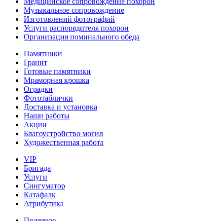
Медицинское сопровождение похорон
Музыкальное сопровождение
Изготовлений фотографий
Услуги распорядителя похорон
Организация поминального обеда
Памятники
Гранит
Готовые памятники
Мраморная крошка
Оградки
Фототаблички
Доставка и установка
Наши работы
Акции
Благоустройство могил
Художественная работа
VIP
Бригада
Услуги
Сингуматор
Катафалк
Атрибутика
Полезное