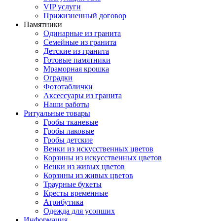
VIP услуги
Прижизненный договор
Памятники
Одинарные из гранита
Семейные из гранита
Детские из гранита
Готовые памятники
Мраморная крошка
Оградки
Фототаблички
Аксессуары из гранита
Наши работы
Ритуальные товары
Гробы тканевые
Гробы лаковые
Гробы детские
Венки из искусственных цветов
Корзины из искусственных цветов
Венки из живых цветов
Корзины из живых цветов
Траурные букеты
Кресты временные
Атрибутика
Одежда для усопших
Информация