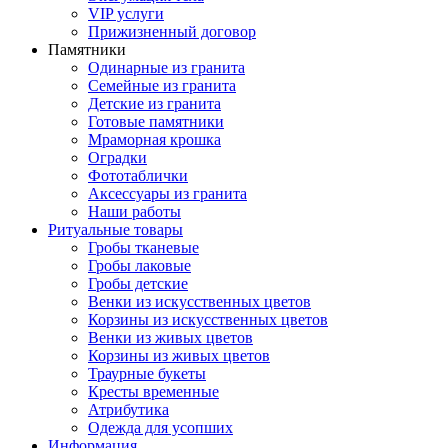
VIP услуги
Прижизненный договор
Памятники
Одинарные из гранита
Семейные из гранита
Детские из гранита
Готовые памятники
Мраморная крошка
Оградки
Фототаблички
Аксессуары из гранита
Наши работы
Ритуальные товары
Гробы тканевые
Гробы лаковые
Гробы детские
Венки из искусственных цветов
Корзины из искусственных цветов
Венки из живых цветов
Корзины из живых цветов
Траурные букеты
Кресты временные
Атрибутика
Одежда для усопших
Информация