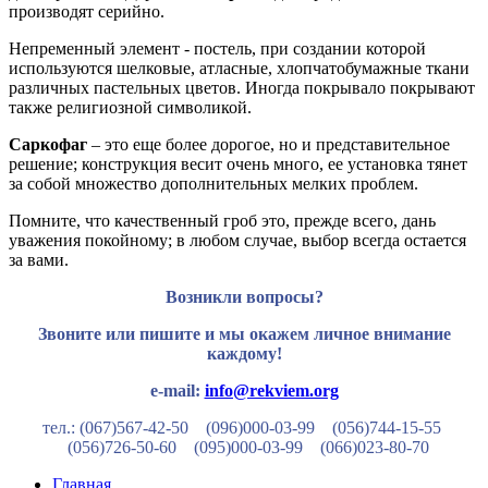
производят серийно.
Непременный элемент - постель, при создании которой
используются шелковые, атласные, хлопчатобумажные ткани
различных пастельных цветов. Иногда покрывало покрывают
также религиозной символикой.
Саркофаг
– это еще более дорогое, но и представительное
решение; конструкция весит очень много, ее установка тянет
за собой множество дополнительных мелких проблем.
Помните, что качественный гроб это, прежде всего, дань
уважения покойному; в любом случае, выбор всегда остается
за вами.
Возникли вопросы?
Звоните или пишите и мы окажем личное внимание
каждому!
e-mail:
info@rekviem.org
тел.: (067)567-42-50 (096)000-03-99
(056)744-15-55
(056)726-50-60
(095)000-03-99
(066)023-80-70
Главная