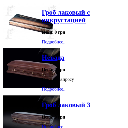
Гроб лаковый с
инкрустацией
Цена:
0 грн
Подробнее...
Невада
Цена:
0 грн
Цена по запросу
Подробнее...
Гроб лаковый 3
Цена:
0 грн
Подробнее...