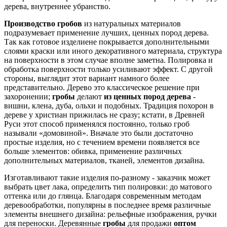
дерева, внутреннее убранство.
Производство гробов
из натуральных материалов
подразумевает применение лучших, ценных пород дерева.
Так как готовое изделиене покрывается дополнительными
слоями краски или иного декоративного материала, структура
на поверхности в этом случае вполне заметна. Полировка и
обработка поверхности только усиливают эффект. С другой
стороны, выглядит этот вариант намного более
представительно. Дерево это классическое решение при
захоронении;
гробы
делают
из ценных пород дерева
-
вишни, клена, дуба, ольхи и подобных. Традиция похорон в
дереве у христиан прижилась не сразу; кстати, в Древней
Руси этот способ применялся постоянно, только гроб
называли «домовиной». Вначале это были достаточно
простые изделия, но с течением времени появляется все
больше элементов: обивка, применение различных
дополнительных материалов, тканей, элементов дизайна.
Изготавливают такие изделия по-разному - заказчик может
выбрать цвет лака, определить тип полировки: до матового
оттенка или до глянца. Благодаря современным методам
деревообработки, популярны в последнее время различные
элементы внешнего дизайна: рельефные изображения, ручки
для переноски. Деревянные
гробы
для продажи
оптом