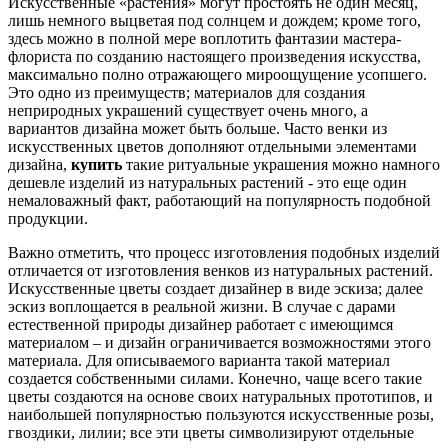
Искусственные «растения» могут простоять не один месяц,
лишь немного выцветая под солнцем и дождем; кроме того,
здесь можно в полной мере воплотить фантазии мастера-
флориста по созданию настоящего произведения искусства,
максимально полно отражающего мироощущение усопшего.
Это одно из преимуществ; материалов для создания
неприродных украшений существует очень много, а
вариантов дизайна может быть больше. Часто венки из
искусственных цветов дополняют отдельными элементами
дизайна,
купить
такие ритуальные украшения можно намного
дешевле изделий из натуральных растений - это еще один
немаловажный факт, работающий на популярность подобной
продукции.
Важно отметить, что процесс изготовления подобных изделий
отличается от изготовления венков из натуральных растений.
Искусственные цветы создает дизайнер в виде эскиза; далее
эскиз воплощается в реальной жизни. В случае с дарами
естественной природы дизайнер работает с имеющимся
материалом – и дизайн ограничивается возможностями этого
материала. Для описываемого варианта такой материал
создается собственными силами. Конечно, чаще всего такие
цветы создаются на основе своих натуральных прототипов, и
наибольшей популярностью пользуются искусственные розы,
гвоздики, лилии; все эти цветы символизируют отдельные