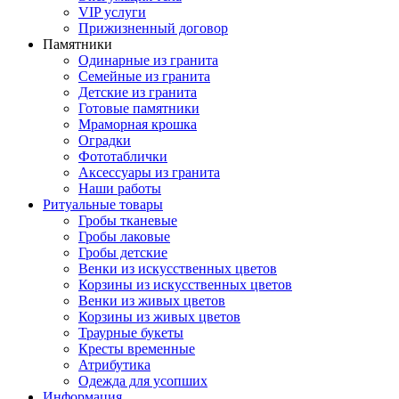
VIP услуги
Прижизненный договор
Памятники
Одинарные из гранита
Семейные из гранита
Детские из гранита
Готовые памятники
Мраморная крошка
Оградки
Фототаблички
Аксессуары из гранита
Наши работы
Ритуальные товары
Гробы тканевые
Гробы лаковые
Гробы детские
Венки из искусственных цветов
Корзины из искусственных цветов
Венки из живых цветов
Корзины из живых цветов
Траурные букеты
Кресты временные
Атрибутика
Одежда для усопших
Информация