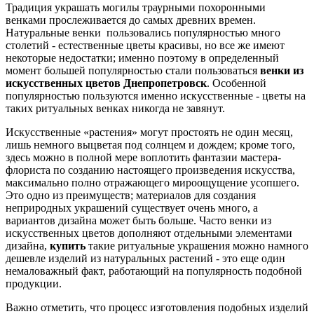
Традиция украшать могилы траурными похоронными
венками прослеживается до самых древних времен.
Натуральные венки пользовались популярностью много
столетий - естественные цветы красивы, но все же имеют
некоторые недостатки; именно поэтому в определенный
момент большей популярностью стали пользоваться
венки из
искусственных цветов Днепропетровск
. Особенной
популярностью пользуются именно искусственные - цветы на
таких ритуальных венках никогда не завянут.
Искусственные «растения» могут простоять не один месяц,
лишь немного выцветая под солнцем и дождем; кроме того,
здесь можно в полной мере воплотить фантазии мастера-
флориста по созданию настоящего произведения искусства,
максимально полно отражающего мироощущение усопшего.
Это одно из преимуществ; материалов для создания
неприродных украшений существует очень много, а
вариантов дизайна может быть больше. Часто венки из
искусственных цветов дополняют отдельными элементами
дизайна,
купить
такие ритуальные украшения можно намного
дешевле изделий из натуральных растений - это еще один
немаловажный факт, работающий на популярность подобной
продукции.
Важно отметить, что процесс изготовления подобных изделий