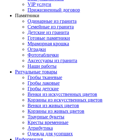
VIP услуги
Прижизненный договор
Памятники
Одинарные из гранита
Семейные из гранита
Детские из гранита
Готовые памятники
Мраморная крошка
Оградки
Фототаблички
Аксессуары из гранита
Наши работы
Ритуальные товары
Гробы тканевые
Гробы лаковые
Гробы детские
Венки из искусственных цветов
Корзины из искусственных цветов
Венки из живых цветов
Корзины из живых цветов
Траурные букеты
Кресты временные
Атрибутика
Одежда для усопших
Информация