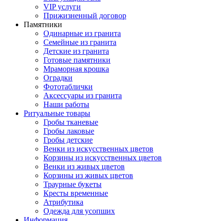
VIP услуги
Прижизненный договор
Памятники
Одинарные из гранита
Семейные из гранита
Детские из гранита
Готовые памятники
Мраморная крошка
Оградки
Фототаблички
Аксессуары из гранита
Наши работы
Ритуальные товары
Гробы тканевые
Гробы лаковые
Гробы детские
Венки из искусственных цветов
Корзины из искусственных цветов
Венки из живых цветов
Корзины из живых цветов
Траурные букеты
Кресты временные
Атрибутика
Одежда для усопших
Информация