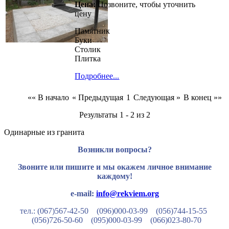
Цена:
Позвоните, чтобы уточнить
цену
Памятник
Буки
Столик
Плитка
Подробнее...
«« В начало
« Предыдущая
1
Следующая »
В конец »»
Результаты 1 - 2 из 2
Одинарные из гранита
Возникли вопросы?
Звоните или пишите и мы окажем личное внимание
каждому!
e-mail:
info@rekviem.org
тел.: (067)567-42-50 (096)000-03-99
(056)744-15-55
(056)726-50-60
(095)000-03-99
(066)023-80-70