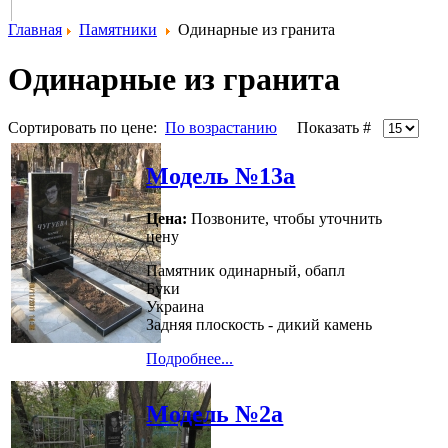
Главная
Памятники
Одинарные из гранита
Одинарные из гранита
Сортировать по цене:
По возрастанию
Показать #
Модель №13а
Цена:
Позвоните, чтобы уточнить
цену
Памятник одинарный, обапл
Буки
Украина
Задняя плоскость - дикий камень
Подробнее...
Модель №2а