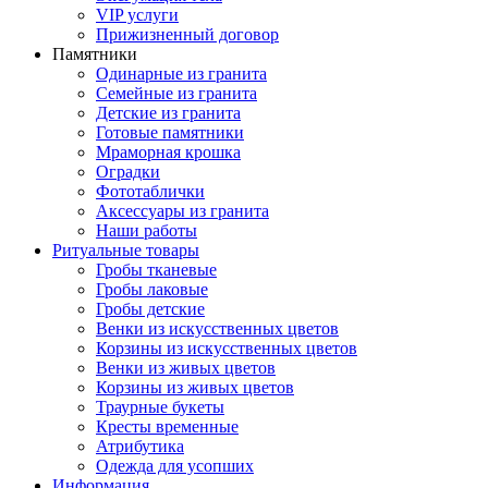
VIP услуги
Прижизненный договор
Памятники
Одинарные из гранита
Семейные из гранита
Детские из гранита
Готовые памятники
Мраморная крошка
Оградки
Фототаблички
Аксессуары из гранита
Наши работы
Ритуальные товары
Гробы тканевые
Гробы лаковые
Гробы детские
Венки из искусственных цветов
Корзины из искусственных цветов
Венки из живых цветов
Корзины из живых цветов
Траурные букеты
Кресты временные
Атрибутика
Одежда для усопших
Информация