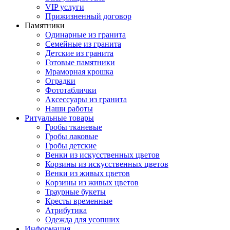
VIP услуги
Прижизненный договор
Памятники
Одинарные из гранита
Семейные из гранита
Детские из гранита
Готовые памятники
Мраморная крошка
Оградки
Фототаблички
Аксессуары из гранита
Наши работы
Ритуальные товары
Гробы тканевые
Гробы лаковые
Гробы детские
Венки из искусственных цветов
Корзины из искусственных цветов
Венки из живых цветов
Корзины из живых цветов
Траурные букеты
Кресты временные
Атрибутика
Одежда для усопших
Информация