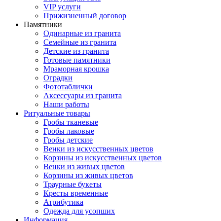
VIP услуги
Прижизненный договор
Памятники
Одинарные из гранита
Семейные из гранита
Детские из гранита
Готовые памятники
Мраморная крошка
Оградки
Фототаблички
Аксессуары из гранита
Наши работы
Ритуальные товары
Гробы тканевые
Гробы лаковые
Гробы детские
Венки из искусственных цветов
Корзины из искусственных цветов
Венки из живых цветов
Корзины из живых цветов
Траурные букеты
Кресты временные
Атрибутика
Одежда для усопших
Информация