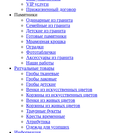
VIP услуги
Прижизненный договор
Памятники
Одинарные из гранита
Семейные из гранита
Детские из гранита
Готовые памятники
Мраморная крошка
Оградки
Фототаблички
Аксессуары из гранита
Наши работы
Ритуальные товары
Гробы тканевые
Гробы лаковые
Гробы детские
Венки из искусственных цветов
Корзины из искусственных цветов
Венки из живых цветов
Корзины из живых цветов
Траурные букеты
Кресты временные
Атрибутика
Одежда для усопших
Информация