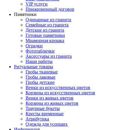
VIP услуги
Прижизненный договор
Памятники
Одинарные из гранита
Семейные из гранита
Детские из гранита
Готовые памятники
Мраморная крошка
Оградки
Фототаблички
Аксессуары из гранита
Наши работы
Ритуальные товары
Гробы тканевые
Гробы лаковые
Гробы детские
Венки из искусственных цветов
Корзины из искусственных цветов
Венки из живых цветов
Корзины из живых цветов
Траурные букеты
Кресты временные
Атрибутика
Одежда для усопших
Информация