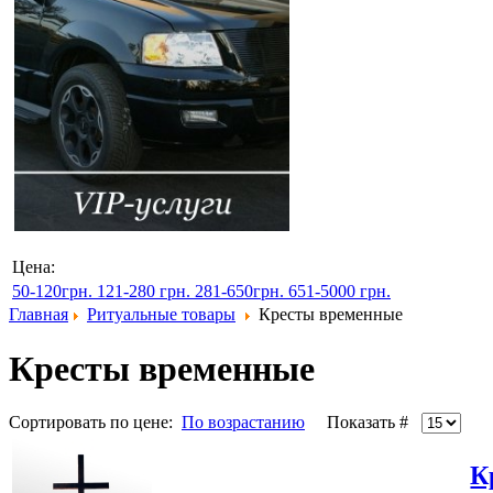
Цена:
50-120грн.
121-280 грн.
281-650грн.
651-5000 грн.
Главная
Ритуальные товары
Кресты временные
Кресты временные
Сортировать по цене:
По возрастанию
Показать #
К