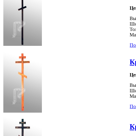
Це
Вы
Ши
То
Ма
По
К
Це
Вы
Ши
Ма
По
К