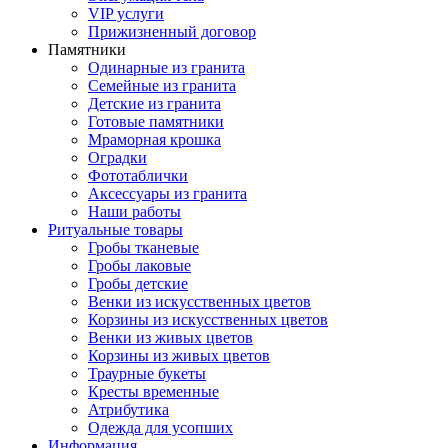
VIP услуги
Прижизненный договор
Памятники
Одинарные из гранита
Семейные из гранита
Детские из гранита
Готовые памятники
Мраморная крошка
Оградки
Фототаблички
Аксессуары из гранита
Наши работы
Ритуальные товары
Гробы тканевые
Гробы лаковые
Гробы детские
Венки из искусственных цветов
Корзины из искусственных цветов
Венки из живых цветов
Корзины из живых цветов
Траурные букеты
Кресты временные
Атрибутика
Одежда для усопших
Информация