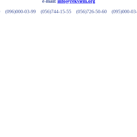
e-mail:
info@rekviem.org
50 (096)000-03-99
(056)744-15-55
(056)726-50-60
(095)000-03