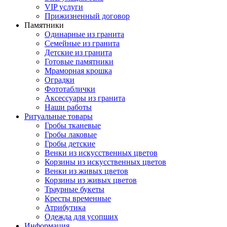
VIP услуги
Прижизненный договор
Памятники
Одинарные из гранита
Семейные из гранита
Детские из гранита
Готовые памятники
Мраморная крошка
Оградки
Фототаблички
Аксессуары из гранита
Наши работы
Ритуальные товары
Гробы тканевые
Гробы лаковые
Гробы детские
Венки из искусственных цветов
Корзины из искусственных цветов
Венки из живых цветов
Корзины из живых цветов
Траурные букеты
Кресты временные
Атрибутика
Одежда для усопших
Информация